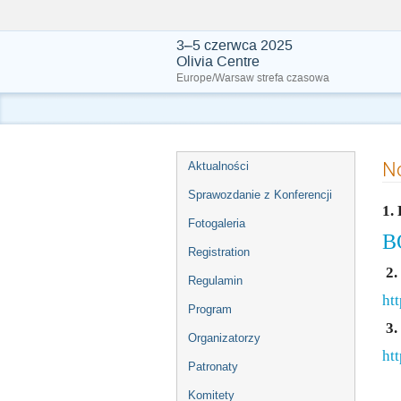
3–5 czerwca 2025
Olivia Centre
Europe/Warsaw strefa czasowa
Event
No
Aktualności
menu
Sprawozdanie z Konferencji
1.
Fotogaleria
B
Registration
2.
Regulamin
htt
Program
3.
Organizatorzy
ht
Patronaty
Komitety