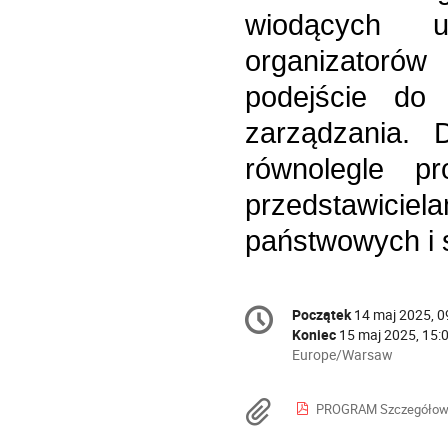
wiodących 
organizatoró
podejście do 
zarządzania. 
równolegle p
przedstawicie
państwowych i
Conference
Początek
14 maj 2025, 0
Data/Czas
information
Koniec
15 maj 2025, 15:
All
Europe/Warsaw
times
are
Materiały
PROGRAM Szczegółowy- II Konferencja S
in
Europe/Warsaw