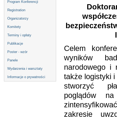
Program Konferencji
Doktoran
Registration
współczes
Organizatorzy
bezpieczeńst
Komitety
Terminy i opłaty
Publikacje
Celem konfere
Poster - wzór
wyników ba
Panele
narodowego i 
Wydarzenia i warsztaty
także logistyki 
Informacje o prywatności
stworzyć pł
poglądów na
zintensyfikow
zakresie uw