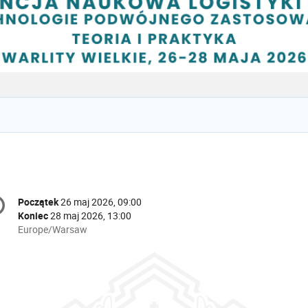
onference
Początek
26 maj 2026, 09:00
Data/Czas
formation
Koniec
28 maj 2026, 13:00
All
Europe/Warsaw
times
are
in
Europe/Warsaw