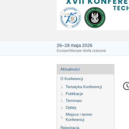
26–28 maja 2026
Europe/Warsaw strefa czasowa
Event
Aktualności
menu
O Konferencji
C
Tematyka Konferencji
in
Publikacje
Terminarz
Opłaty
Miejsce i termin
Konferencji
Rejestracja