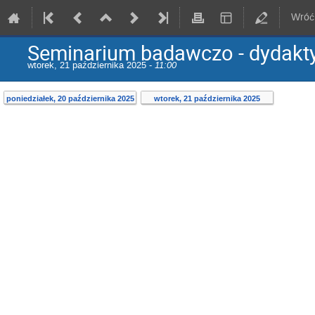
Wróć 
Seminarium badawczo - dydakty
wtorek, 21 października 2025 -
11:00
poniedziałek, 20 października 2025
wtorek, 21 października 2025