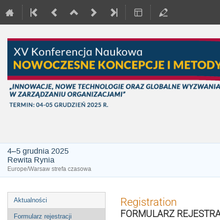
4–5 grudnia 2025
Rewita Rynia
Europe/Warsaw strefa czasowa
Event
Registration
Aktualności
menu
FORMULARZ REJESTRAC
Formularz rejestracji