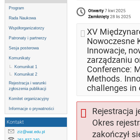
Program
Otwarty
7 kwi 2025
Zamknięty
28 lis 2025
Rada Naukowa
XV Międzynar
Współorganizatorzy
Nowoczesne K
Patronaty i partnerzy
Innowacje, no
Sesja posterowa
zarządzaniu or
Komunikaty
Conference: 
Komunikat 1
Komunikat 2
Methods. Inno
Rejestracja i warunki
challenges in
zgłoszenia publikacji
Komitet organizacyjny
Rejestracja 
Informacje o prywatności
Okres rejestr
Kontakt
zakończył si
ziz@wat.edu.pl
261 837 240